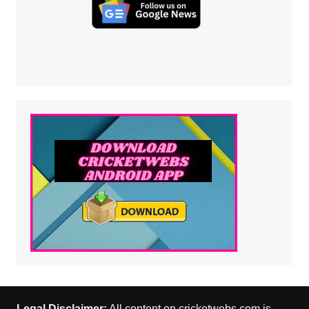
Legal Disclaimer:
All content on cricketwebs.com is