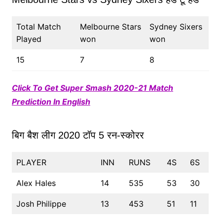
Total Match
Melbourne Stars
Sydney Sixers
Played
won
won
15
7
8
Click To Get Super Smash 2020-21 Match
Prediction In English
बिग बैश लीग 2020 टॉप 5 रन-स्कोरर
PLAYER
INN
RUNS
4S
6S
Alex Hales
14
535
53
30
Josh Philippe
13
453
51
11