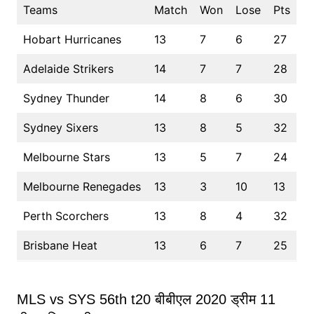
Teams
Match
Won
Lose
Pts
Hobart Hurricanes
13
7
6
27
Adelaide Strikers
14
7
7
28
Sydney Thunder
14
8
6
30
Sydney Sixers
13
8
5
32
Melbourne Stars
13
5
7
24
Melbourne Renegades
13
3
10
13
Perth Scorchers
13
8
4
32
Brisbane Heat
13
6
7
25
MLS vs SYS 56th t20 बीबीएल 2020 ड्रीम 11