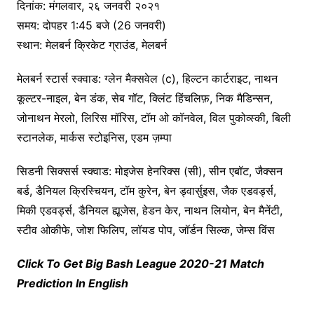
दिनांक: मंगलवार, २६ जनवरी २०२१
समय: दोपहर 1:45 बजे (26 जनवरी)
स्थान: मेलबर्न क्रिकेट ग्राउंड, मेलबर्न
मेलबर्न स्टार्स स्क्वाड: ग्लेन मैक्सवेल (c), हिल्टन कार्टराइट, नाथन
कूल्टर-नाइल, बेन डंक, सेब गॉट, क्लिंट हिंचलिफ़, निक मैडिन्सन,
जोनाथन मेरलो, लिरिस मॉरिस, टॉम ओ कॉनवेल, विल पुकोव्स्की, बिली
स्टानलेक, मार्कस स्टोइनिस, एडम ज़म्पा
सिडनी सिक्सर्स स्क्वाड: मोइजेस हेनरिक्स (सी), सीन एबॉट, जैक्सन
बर्ड, डैनियल क्रिस्चियन, टॉम कुरेन, बेन ड्वार्सुइस, जैक एडवर्ड्स,
मिकी एडवर्ड्स, डैनियल ह्यूजेस, हेडन केर, नाथन लियोन, बेन मैनेंटी,
स्टीव ओकीफे, जोश फिलिप, लॉयड पोप, जॉर्डन सिल्क, जेम्स विंस
Click To Get Big Bash League 2020-21 Match
Prediction In English