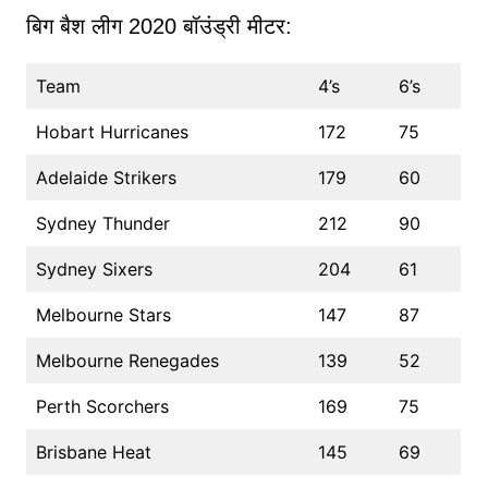
बिग बैश लीग 2020 बॉउंड्री मीटर:
Team
4’s
6’s
Hobart Hurricanes
172
75
Adelaide Strikers
179
60
Sydney Thunder
212
90
Sydney Sixers
204
61
Melbourne Stars
147
87
Melbourne Renegades
139
52
Perth Scorchers
169
75
Brisbane Heat
145
69