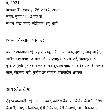
में, 2021
दिनांक: Tuesday, 26 जनवरी २०२१
समय: सुबह 11:00 बजे से
स्थान: शेख जायद स्टेडियम, अबू धाबी
अफगानिस्तान स्क्वाड:
असगर अफगान (c), रहमत शाह, नवीन-उल-हक, हशमतुल्लाह शाहिदी,
यामीन अहमदजई, उस्मान गनी, अज़मतुल्लाह उमरज़ई, रहमानुल्लाह
गुरबाज़ (wk), सईद शिरज़ाद, नजीबुल्लाह ज़द्रान, जावेद अहमदी, रशीद
खान, मोहम्मद नबी, मुजीब उर रहमान, शराफुद्दीन अशरफ
आयरलैंड टीम:
एंड्रयू बालबर्नी (c), मार्क अडेयर, कर्टिस कैमरफ, डेविड डेलानी, गैरेथ
डेलानी, जोशुआ लिटिल, एंडी मैक्ब्रिन, बैरी मैकार्थी, जेम्स मैककोलम,