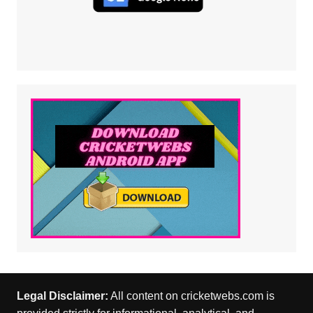
Legal Disclaimer:
All content on cricketwebs.com is