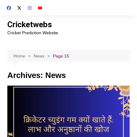
Skip
to
content
Cricketwebs
Cricket Prediction Website
Home
News
Page 15
Archives:
News