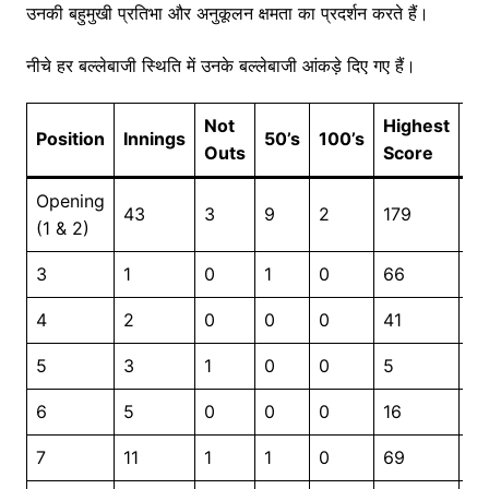
उनकी बहुमुखी प्रतिभा और अनुकूलन क्षमता का प्रदर्शन करते हैं।
नीचे हर बल्लेबाजी स्थिति में उनके बल्लेबाजी आंकड़े दिए गए हैं।
Not
Highest
Position
Innings
50’s
100’s
R
Outs
Score
Opening
43
3
9
2
179
14
(1 & 2)
3
1
0
1
0
66
6
4
2
0
0
0
41
4
5
3
1
0
0
5
5
6
5
0
0
0
16
3
7
11
1
1
0
69
2