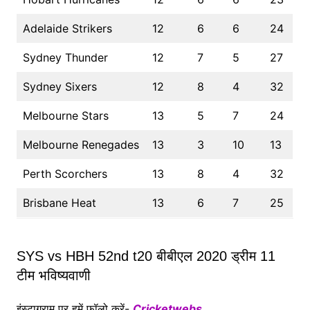
Adelaide Strikers
12
6
6
24
Sydney Thunder
12
7
5
27
Sydney Sixers
12
8
4
32
Melbourne Stars
13
5
7
24
Melbourne Renegades
13
3
10
13
Perth Scorchers
13
8
4
32
Brisbane Heat
13
6
7
25
SYS vs HBH 52nd t20 बीबीएल 2020 ड्रीम 11
टीम भविष्यवाणी
इंस्टाग्राम पर हमें फॉलो करें-
Cricketwebs