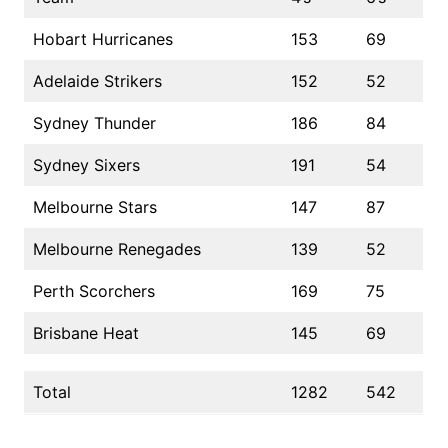
Hobart Hurricanes
153
69
Adelaide Strikers
152
52
Sydney Thunder
186
84
Sydney Sixers
191
54
Melbourne Stars
147
87
Melbourne Renegades
139
52
Perth Scorchers
169
75
Brisbane Heat
145
69
Total
1282
542