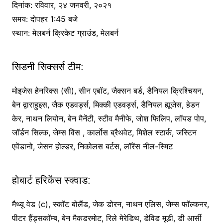
दिनांक: रविवार, २४ जनवरी, २०२१
समय: दोपहर 1:45 बजे
स्थान: मेलबर्न क्रिकेट ग्राउंड, मेलबर्न
सिडनी सिक्सर्स टीम:
मोइजेस हेनरिक्स (सी), सीन एबॉट, जैक्सन बर्ड, डैनियल क्रिश्चियन,
बेन द्वाराहुइस, जैक एडवर्ड्स, मिक्की एडवर्ड्स, डैनियल ह्यूजेस, हेडन
केर, नाथन लियोन, बेन मैनेंटी, स्टीव मैनीफे, जोश फिलिप, लॉयड पोप,
जॉर्डन सिल्क, जेम्स विंस , कार्लोस ब्रैथवेट, मिशेल स्टार्क, जस्टिन
एवेंडानो, जेसन होल्डर, निकोलस बर्टस, लॉरेंस नील-स्मिट
होबार्ट हरिकेंस स्क्वाड:
मैथ्यू वेड (c), स्कॉट बोलैंड, जेक डोरन, नाथन एलिस, जेम्स फॉल्कनर,
पीटर हैंड्सकॉम्ब, बेन मैकडरमोट, रिले मेरेडिथ, डेविड मूडी, डी आर्सी