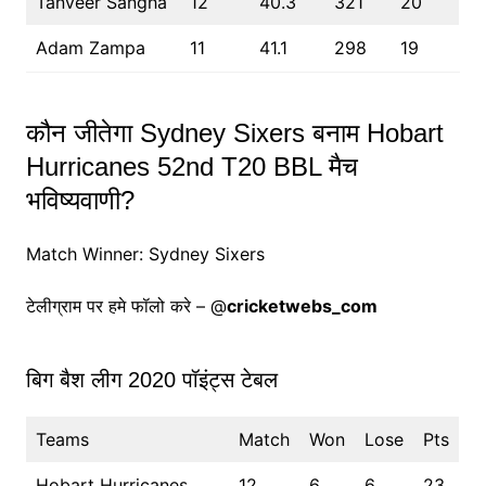
Tanveer Sangha
12
40.3
321
20
Adam Zampa
11
41.1
298
19
कौन जीतेगा Sydney Sixers बनाम Hobart
Hurricanes 52nd T20 BBL मैच
भविष्यवाणी?
Match Winner: Sydney Sixers
टेलीग्राम पर हमे फॉलो करे – @
cricketwebs_com
बिग बैश लीग 2020 पॉइंट्स टेबल
Teams
Match
Won
Lose
Pts
Hobart Hurricanes
12
6
6
23