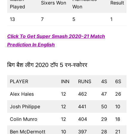
Sixers Won
Result
Played
Won
13
7
5
1
Click To Get Super Smash 2020-21 Match
Prediction In English
बिग बैश लीग 2020 टॉप 5 रन-स्कोरर
PLAYER
INN
RUNS
4S
6S
Alex Hales
12
462
47
26
Josh Philippe
12
441
50
10
Colin Munro
12
404
29
18
Ben McDermott
10
397
28
21