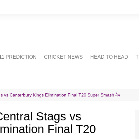
1 PREDICTION
CRICKET NEWS
HEAD TO HEAD
T
CRICWIKI
POINTS TABLE
STADIUM
CRICKET QUIZ
tags vs Canterbury Kings Elimination Final T20 Super Smash मैच
US
 Central Stags vs
mination Final T20