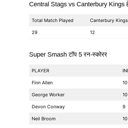
Central Stags vs Canterbury Kings हे
Total Match Played
Canterbury King
29
12
Super Smash टॉप 5 रन-स्कोरर
PLAYER
IN
Finn Allen
10
George Worker
10
Devon Conway
9
Neil Broom
10