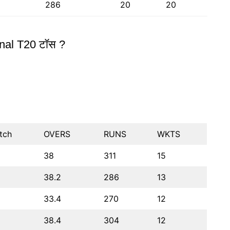
286
20
20
nal T20 टॉस ?
tch
OVERS
RUNS
WKTS
38
311
15
38.2
286
13
33.4
270
12
38.4
304
12