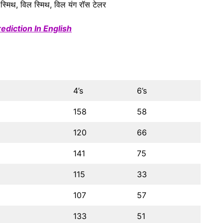
ेन स्मिथ, विल स्मिथ, विल यंग रॉस टेलर
diction In English
4’s
6’s
158
58
120
66
141
75
115
33
107
57
133
51