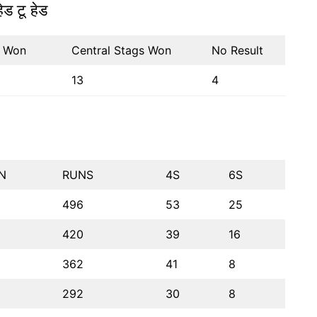
ड टू हेड
s Won
Central Stags Won
No Result
13
4
N
RUNS
4S
6S
496
53
25
420
39
16
362
41
8
292
30
8