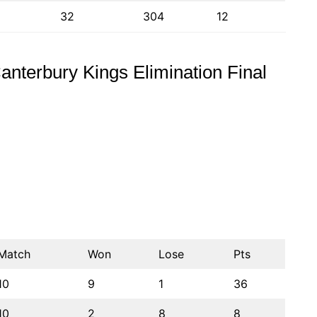
32
304
12
Canterbury Kings Elimination Final
Match
Won
Lose
Pts
10
9
1
36
10
2
8
8