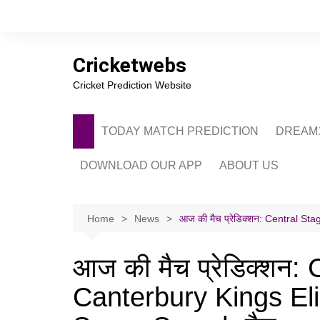
Skip
to
content
Cricketwebs
Cricket Prediction Website
TODAY MATCH PREDICTION
DREAM1
DOWNLOAD OUR APP
ABOUT US
PRIVACY POLICY
CONTACT US
Home
News
आज की मैच प्रेडिक्शन: Central S
ADVERTISE WITH 
आज की मैच प्रेडिक्शन:
Canterbury Kings Eli