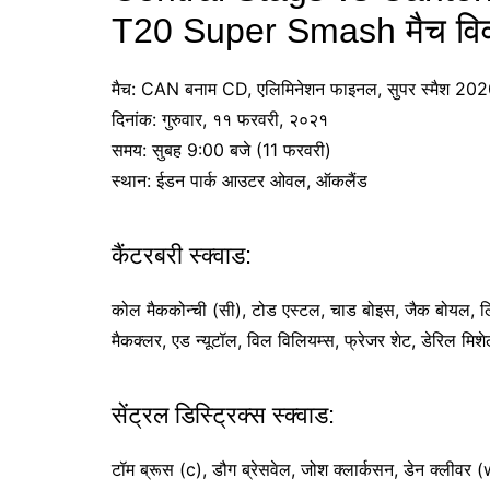
T20 Super Smash मैच वि
मैच: CAN बनाम CD, एलिमिनेशन फाइनल, सुपर स्मैश 20
दिनांक: गुरुवार, ११ फरवरी, २०२१
समय: सुबह 9:00 बजे (11 फरवरी)
स्थान: ईडन पार्क आउटर ओवल, ऑकलैंड
कैंटरबरी स्क्वाड:
कोल मैककोन्ची (सी), टोड एस्टल, चाड बोइस, जैक बोयल, लियो 
मैकक्लर, एड न्यूटॉल, विल विलियम्स, फ्रेजर शेट, डेरिल मिशेल
सेंट्रल डिस्ट्रिक्स स्क्वाड:
टॉम ब्रूस (c), डौग ब्रेसवेल, जोश क्लार्कसन, डेन क्लीवर 